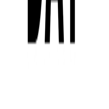
まで仕事。暫く早起きはお休みです。やったぁー！！ 午後か
らは、夫の会社のFamily Dayでオフィスに行ってきた。暗くな
る…
ちいさなピアノ
ホコリまみれの小さなピアノ 次女が昨日、奥の部屋から出し
てきた。写真に撮ったらめっちゃホコリ 笑 これ書いたら掃除
しますね… 卒業式に楽器を演奏するそうで、本当はエレクト
ーンやりた…
8月22日 23時34分
8月22日 23時10分
小商店