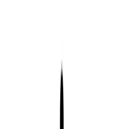
自分の基礎体力の無さを思い知りつつ、やっぱり美術鑑賞の詰め
込み過ぎはよくないなと反省しっぱなしな1日でした。トホホ。