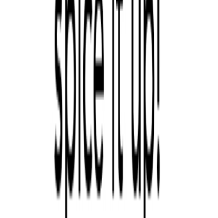
した。朝はまだ肌寒いので長袖にして、昼前から半袖に。 ソ
フィと同じクラスのお友達のママとランチ。あと一週間で学
校が終わるか…
climbers
オリンピックで一番みたいのは、クライミング。 ソフィが4歳
からクライミングを習っているので、どんな選手でも自分の
子どもみたいに応援したくなる。 ソフィはまだ怖さがあるよ
うで、10メ…
2月20日 23時55分
2月20日 23時40分
小商店